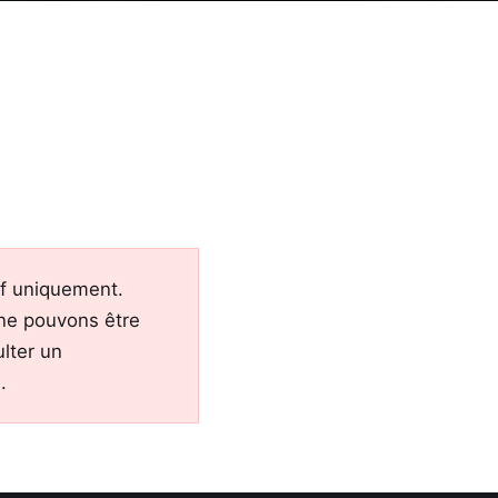
tif uniquement.
 ne pouvons être
lter un
.