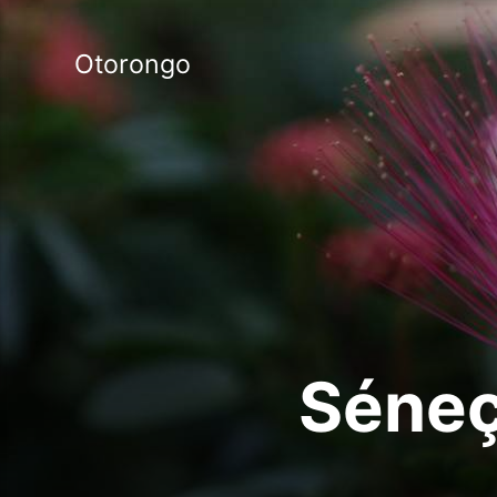
Otorongo
Séneç