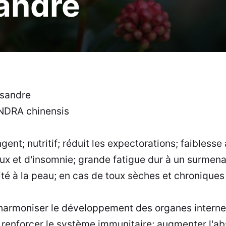
andre
sandre
DRA chinensis
ngent; nutritif; réduit les expectorations; faible
x et d'insomnie; grande fatigue dur à un surmen
cité à la peau; en cas de toux sèches et chronique
t harmoniser le développement des organes internes
s; renforcer le système immunitaire; augmenter l'a