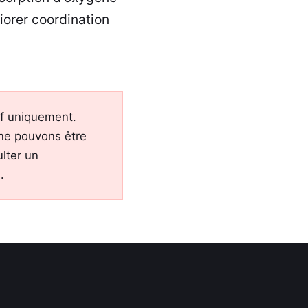
iorer coordination
tif uniquement.
 ne pouvons être
lter un
.