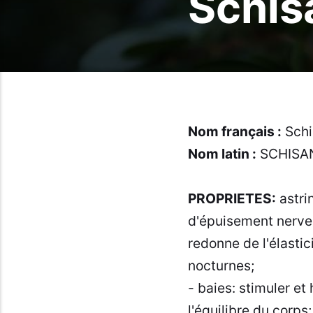
Schis
Nom français :
Schi
Nom latin :
SCHISAN
PROPRIETES:
astri
d'épuisement nerveu
redonne de l'élasti
nocturnes;
- baies: stimuler e
l'équilibre du corp