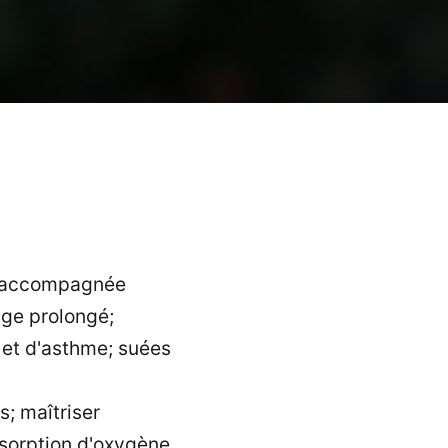
sse accompagnée
age prolongé;
s et d'asthme; suées
; maîtriser
bsorption d'oxygène