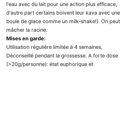
l'eau avec du lait pour une action plus efficace,
d'autre part certains boivent leur kava avec une
boule de glace comme un milk-shake!). On peut
mâcher la racine.
Mises en garde:
Utilisation régulière limitée à 4 semaines.
Déconseillé pendant la grossesse. A forte dose
(>20g/personne): état euphorique et
aphrodisiaque, possibilité d'intoxication à très
forte dose.
Avertissement :
Les informations fournies sur
ce site sont à titre informatif uniquement.
Bien que nous nous efforçons de garantir
l'exactitude des données, nous ne pouvons