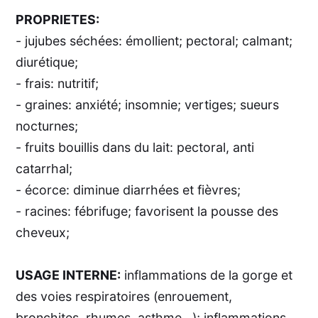
PROPRIETES:
- jujubes séchées: émollient; pectoral; calmant;
diurétique;
- frais: nutritif;
- graines: anxiété; insomnie; vertiges; sueurs
nocturnes;
- fruits bouillis dans du lait: pectoral, anti
catarrhal;
- écorce: diminue diarrhées et fièvres;
- racines: fébrifuge; favorisent la pousse des
cheveux;
USAGE INTERNE:
inflammations de la gorge et
des voies respiratoires (enrouement,
bronchites, rhumes, asthme...); inflammations