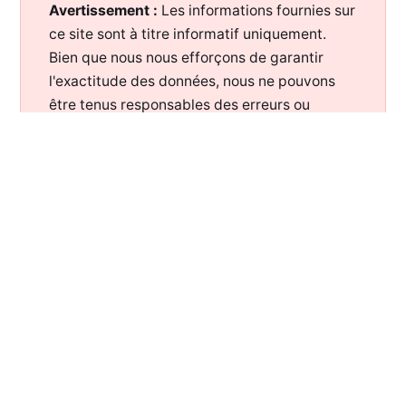
Avertissement :
Les informations fournies sur
ce site sont à titre informatif uniquement.
Bien que nous nous efforçons de garantir
l'exactitude des données, nous ne pouvons
être tenus responsables des erreurs ou
omissions. Il est recommandé de consulter un
professionnel avant de prendre des décisions
basées sur ces informations.
WWW.OTORONGO.FR
—
2026— TOUS DROITS RÉSERVÉS —
POUR SOUTENIR MON TRAVAIL :