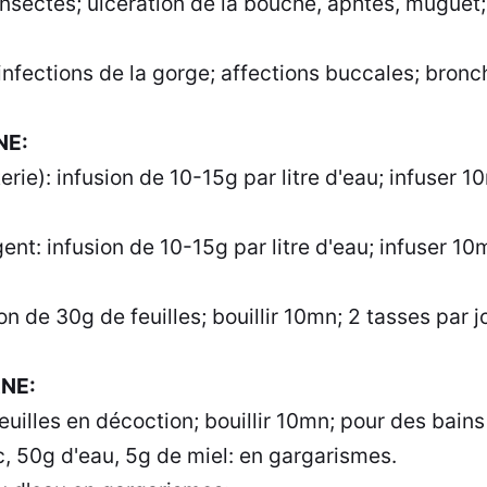
insectes; ulcération de la bouche, aphtes, muguet;
: infections de la gorge; affections buccales; bronch
NE:
erie): infusion de 10-15g par litre d'eau; infuser 1
gent: infusion de 10-15g par litre d'eau; infuser 10
on de 30g de feuilles; bouillir 10mn; 2 tasses par j
NE:
euilles en décoction; bouillir 10mn; pour des bain
c, 50g d'eau, 5g de miel: en gargarismes.