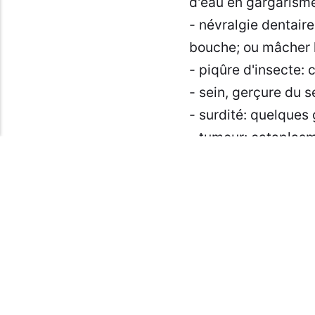
d'eau en gargarism
- névralgie dentaire
bouche; ou mâcher l
- piqûre d'insecte: 
- sein, gerçure du s
- surdité: quelques g
- tumeur: cataplasme
- ulcérations de la
Avertissement :
L
Bien que nous nou
tenus responsable
professionnel ava