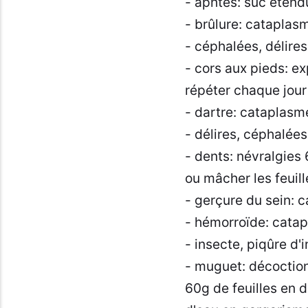
- aphtes: suc étend
- brûlure: cataplasm
- céphalées, délires
- cors aux pieds: exp
répéter chaque jour 
- dartre: cataplasme
- délires, céphalées
- dents: névralgies 
ou mâcher les feuill
- gerçure du sein: c
- hémorroïde: catapl
- insecte, piqûre d'
- muguet: décoction
60g de feuilles en 