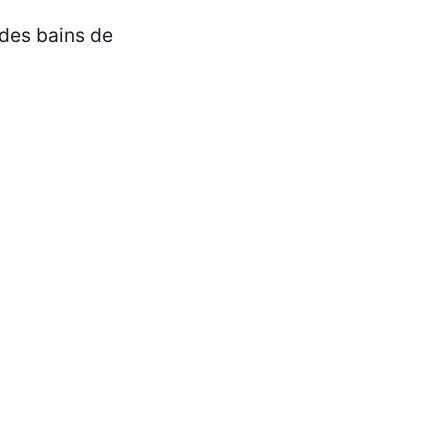
 des bains de
tif uniquement.
 ne pouvons être
lter un
.