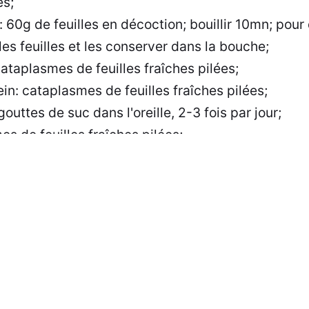
es;
: 60g de feuilles en décoction; bouillir 10mn; pour
es feuilles et les conserver dans la bouche;
cataplasmes de feuilles fraîches pilées;
ein: cataplasmes de feuilles fraîches pilées;
outtes de suc dans l'oreille, 2-3 fois par jour;
s de feuilles fraîches pilées;
 bouche: suc étendu d'eau en gargarismes;
es informations fournies sur ce site sont à titre informa
s efforçons de garantir l'exactitude des données, nous
s des erreurs ou omissions. Il est recommandé de consu
nt de prendre des décisions basées sur ces informations