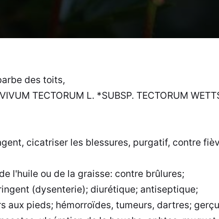
arbe des toits,
IVUM TECTORUM L. *SUBSP. TECTORUM WETTS
ngent, cicatriser les blessures, purgatif, contre fiè
de l'huile ou de la graisse: contre brûlures;
ringent (dysenterie); diurétique; antiseptique;
s aux pieds; hémorroïdes, tumeurs, dartres; gerçur