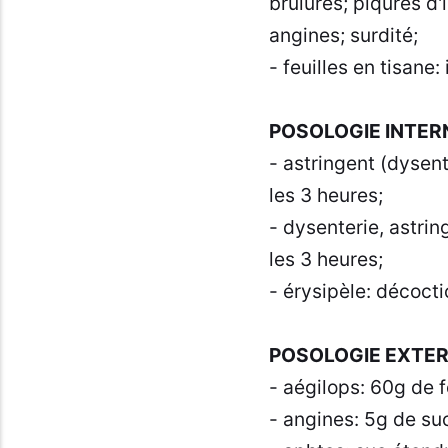
brûlures; piqûres d'
angines; surdité;
- feuilles en tisane
POSOLOGIE INTER
- astringent (dysent
les 3 heures;
- dysenterie, astrin
les 3 heures;
- érysipèle: décocti
POSOLOGIE EXTER
- aégilops: 60g de f
- angines: 5g de su