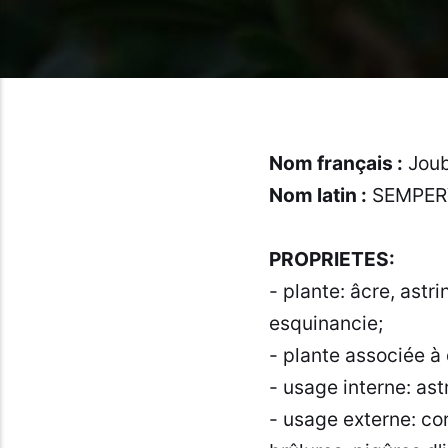
Nom français :
Joub
Nom latin :
SEMPERV
PROPRIETES:
- plante: âcre, astri
esquinancie;
- plante associée à 
- usage interne: ast
- usage externe: cor