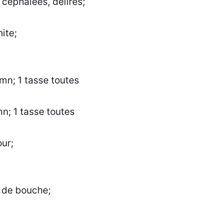
 céphalées, délires;
ite;
0mn; 1 tasse toutes
mn; 1 tasse toutes
our;
s de bouche;