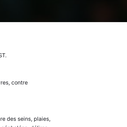
T.
vres, contre
e des seins, plaies,