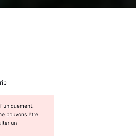
rie
tif uniquement.
 ne pouvons être
lter un
.