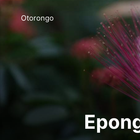
Otorongo
Epong