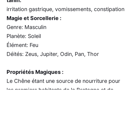
tanin:
irritation gastrique, vomissements, constipation
Magie et Sorcellerie :
Genre: Masculin
Planète: Soleil
Élément: Feu
Déités: Zeus, Jupiter, Odin, Pan, Thor
Propriétés Magiques :
Le Chêne étant une source de nourriture pour
les premiers habitants de la Bretagne et de
l'Europe, il a vite été révéré et utilisé lors de
travaux magiques loin dans la préhistoire. Le
Chêne a été ensuite
utilisé en magie par les druides (pour lesquels sa