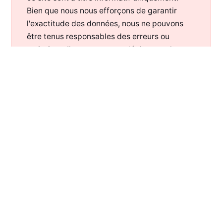
Bien que nous nous efforçons de garantir
l'exactitude des données, nous ne pouvons
être tenus responsables des erreurs ou
omissions. Il est recommandé de consulter un
professionnel avant de prendre des décisions
basées sur ces informations.
WWW.OTORONGO.FR
—
2026— TOUS DROITS RÉSERVÉS —
POUR SOUTENIR MON TRAVAIL :