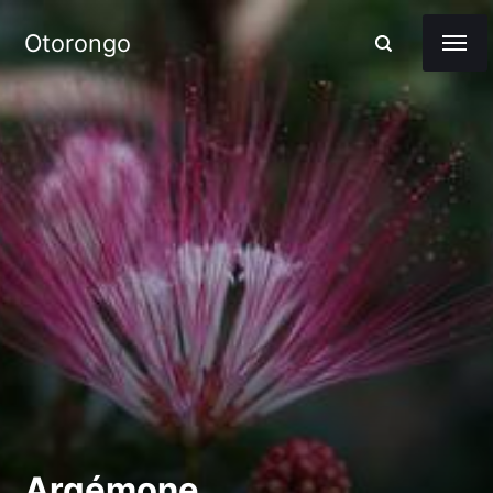
Otorongo
Argémone