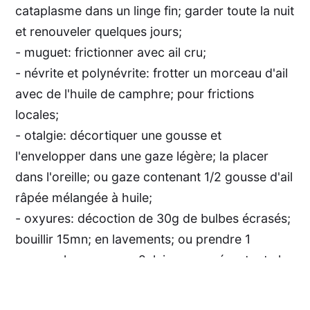
cataplasme dans un linge fin; garder toute la nuit
et renouveler quelques jours;
- muguet: frictionner avec ail cru;
- névrite et polynévrite: frotter un morceau d'ail
avec de l'huile de camphre; pour frictions
locales;
- otalgie: décortiquer une gousse et
l'envelopper dans une gaze légère; la placer
dans l'oreille; ou gaze contenant 1/2 gousse d'ail
râpée mélangée à huile;
- oxyures: décoction de 30g de bulbes écrasés;
bouillir 15mn; en lavements; ou prendre 1
gousse, la couper en 2, laisser macérer toute la
nuit dans 1 verre de lait; boire le lendemain
matin à jeun; ou mettre 2 gousses d'ail dans ½